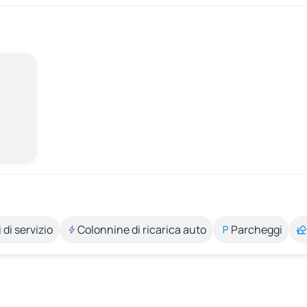
 di servizio
Colonnine di ricarica auto
Parcheggi