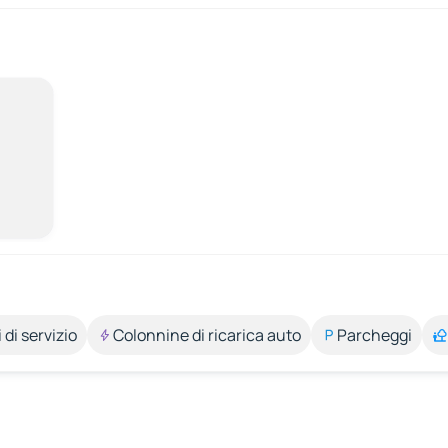
 di servizio
Colonnine di ricarica auto
Parcheggi