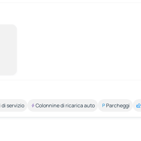
 di servizio
Colonnine di ricarica auto
Parcheggi