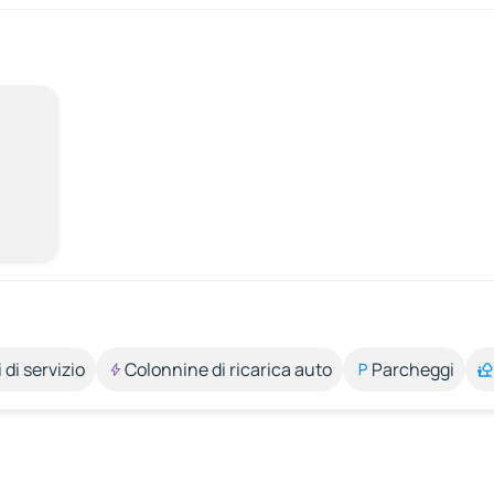
 di servizio
Colonnine di ricarica auto
Parcheggi