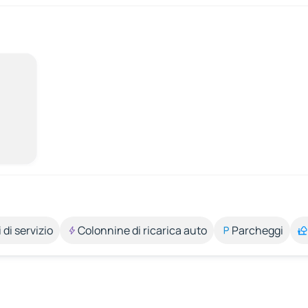
 di servizio
Colonnine di ricarica auto
Parcheggi