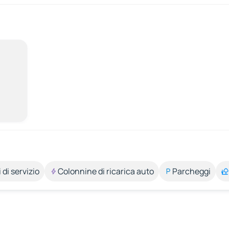
 di servizio
Colonnine di ricarica auto
Parcheggi