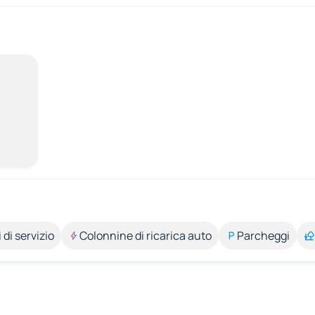
 di servizio
Colonnine di ricarica auto
Parcheggi