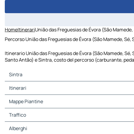
Home
Itinerari
União das Freguesias de Évora (São Mamede, S
Percorso União das Freguesias de Évora (São Mamede, Sé, São
Itinerario União das Freguesias de Évora (São Mamede, Sé, 
Santo Antão) e Sintra, costo del percorso (carburante, pedaggi
Sintra
Sintra Mappe Piantine
Itinerari
Sintra Traffico
Sintra Alberghi
Itinerari Sintra - Lisbona
Mappe Piantine
Sintra Ristoranti
Itinerari Sintra - Setúbal
Sintra Siti-Turistici
Itinerari Sintra - Santarém
Mappe Piantine Lisbona
Traffico
Sintra Stazioni-di-servizio
Itinerari Sintra - Leiria
Mappe Piantine Setúbal
Sintra Parcheggi
Itinerari Sintra - Évora
Mappe Piantine Santarém
Traffico Lisbona
Alberghi
Itinerari Sintra - Coimbra
Mappe Piantine Leiria
Traffico Setúbal