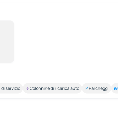
 di servizio
Colonnine di ricarica auto
Parcheggi