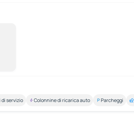
 di servizio
Colonnine di ricarica auto
Parcheggi