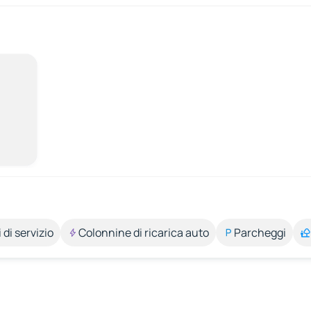
 di servizio
Colonnine di ricarica auto
Parcheggi