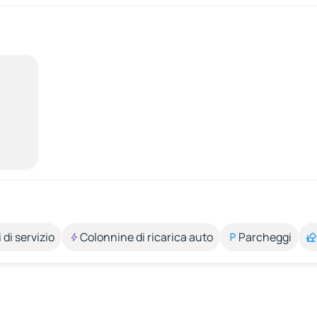
 di servizio
Colonnine di ricarica auto
Parcheggi