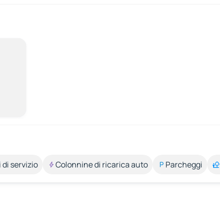
 di servizio
Colonnine di ricarica auto
Parcheggi