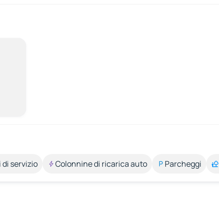
 di servizio
Colonnine di ricarica auto
Parcheggi