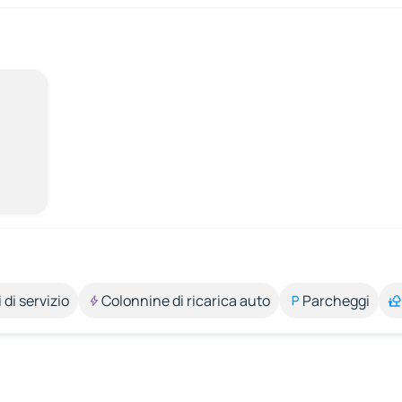
 di servizio
Colonnine di ricarica auto
Parcheggi