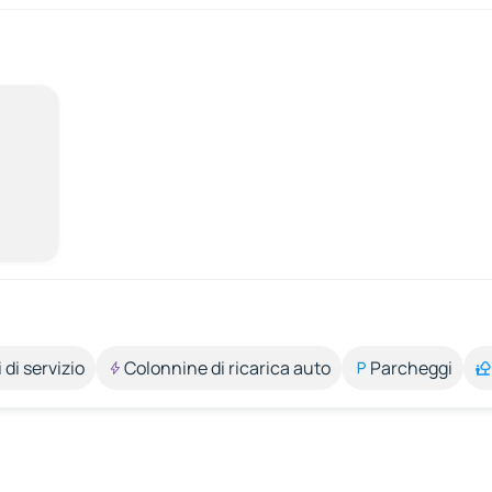
 di servizio
Colonnine di ricarica auto
Parcheggi