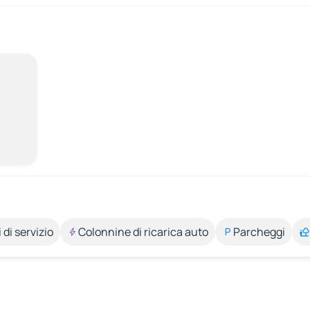
 di servizio
Colonnine di ricarica auto
Parcheggi