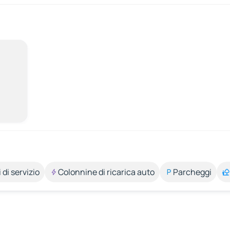
 di servizio
Colonnine di ricarica auto
Parcheggi