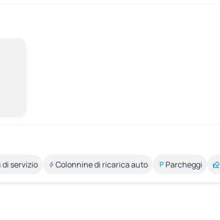
 di servizio
Colonnine di ricarica auto
Parcheggi