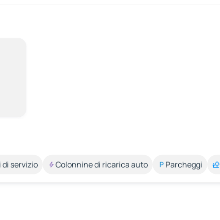
 di servizio
Colonnine di ricarica auto
Parcheggi