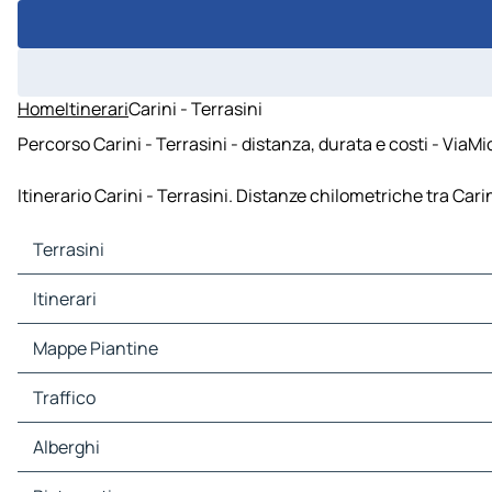
Home
Itinerari
Carini - Terrasini
Percorso Carini - Terrasini - distanza, durata e costi - ViaMi
Itinerario Carini - Terrasini. Distanze chilometriche tra Carin
Terrasini
Terrasini Mappe Piantine
Itinerari
Terrasini Traffico
Terrasini Alberghi
Itinerari Terrasini - Monreale
Mappe Piantine
Terrasini Ristoranti
Itinerari Terrasini - Carini
Terrasini Siti-Turistici
Itinerari Terrasini - Partinico
Mappe Piantine Monreale
Traffico
Terrasini Stazioni-di-servizio
Itinerari Terrasini - Cinisi
Mappe Piantine Carini
Terrasini Parcheggi
Itinerari Terrasini - Trappeto
Mappe Piantine Partinico
Traffico Monreale
Alberghi
Itinerari Terrasini - Montelepre
Mappe Piantine Cinisi
Traffico Carini
Itinerari Terrasini - Borgetto
Mappe Piantine Trappeto
Traffico Partinico
Alberghi Monreale