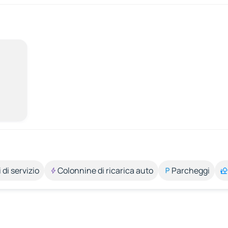
 di servizio
Colonnine di ricarica auto
Parcheggi